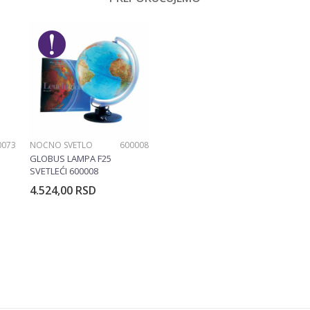
Barbie
0073
NOĆNO SVETLO
600008
GLOBUS LAMPA F25
SVETLEĆI 600008
4.524,00
RSD
rpu
Dodajte u korpu