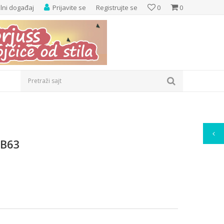
elni događaj
Prijavite se
Registrujte se
0
0
Pretraži sajt
HB63