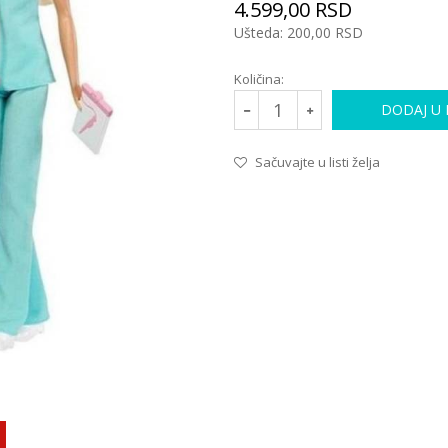
4.599,00
RSD
Ušteda:
200,00
RSD
Količina:
DODAJ U
Sačuvajte u listi želja