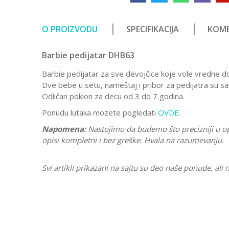
O PROIZVODU
SPECIFIKACIJA
KOME
Barbie pedijatar DHB63
Barbie pedijatar za sve devojčice koje vole vredne d
Dve bebe u setu, nameštaj i pribor za pedijatra su sa
Odličan poklon za decu od 3 do 7 godina.
Ponudu lutaka mozete pogledati
OVDE
.
Napomena:
Nastojimo da budemo što precizniji u o
opisi kompletni i bez greške. Hvala na razumevanju.
Svi artikli prikazani na sajtu su deo naše ponude, a
Karakteristika
Ostavi komentar
Kategorija
Ime/Nadimak
Pol