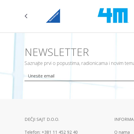
NEWSLETTER
Saznajte prvi o popustima, radionicama i novim te
DEČJI SAJT D.O.O.
INFORMAC
Telefon:
+381 11
452 92 40
O nama