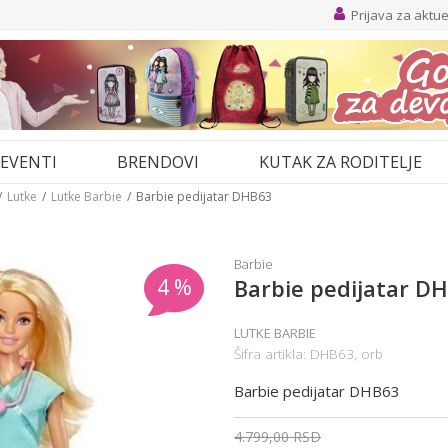
Prijava za aktu
EVENTI
BRENDOVI
KUTAK ZA RODITELJE
Lutke
Lutke Barbie
Barbie pedijatar DHB63
Barbie
4
%
Barbie pedijatar D
LUTKE BARBIE
Šifra artikla:
DHB63, orb
Barbie pedijatar DHB63
4.799,00
RSD