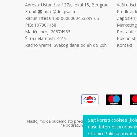
Adresa:
Ustanička 127a, lokal 15, Beograd
Vaši utisci
Email:
info@decjisajt.rs
Predlozi, k
Račun
Intesa 160-0000000453899-65
Zaposlenj
PIB:
107801168
Marketing
Matični broj:
20874953
Postanite
Šifra delatnosti:
4619
Poklon sh
Radno vreme:
Svakog dana od 8h do 20h
Kontakt
Sajt koristi cookies (ko
Nastojimo da budemo što precizniji u opisu proizvoda, prikazu s
ne podrazumeva da su dostupni u svakom tre
našu Internet prodavni
stranici Politika privatno