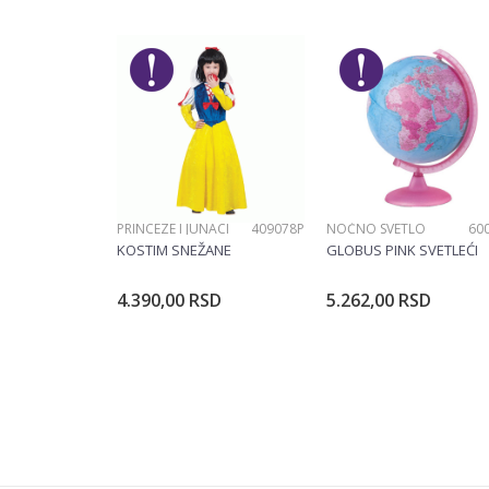
Brend
Poruka
POŠALJI
PRINCEZE I JUNACI
409078P
NOĆNO SVETLO
60
KOSTIM SNEŽANE
GLOBUS PINK SVETLEĆI
4.390,00
RSD
5.262,00
RSD
Dodajte u korpu
Dodajte u ko
Veličina
104CM