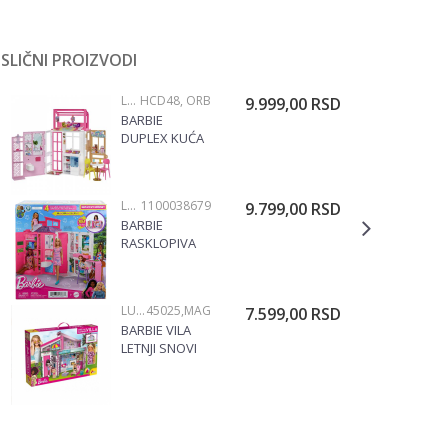
SLIČNI PROIZVODI
LUTKE BARBIE
HCD48, ORB
9.999,00
RSD
BARBIE
DUPLEX KUĆA
HCD48
LUTKE BARBIE
1100038679
9.799,00
RSD
BARBIE
RASKLOPIVA
KUĆA HRJ76
LUTKE BARBIE
45025,MAG
7.599,00
RSD
BARBIE VILA
LETNJI SNOVI
SA LUTKOM
45025