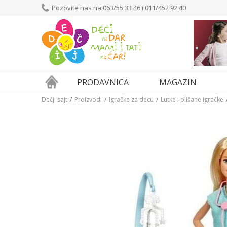
Pozovite nas na 063/55 33 46 i 011/452 92 40
PRODAVNICA
MAGAZIN
Dečji sajt
Proizvodi
Igračke za decu
Lutke i plišane igračke