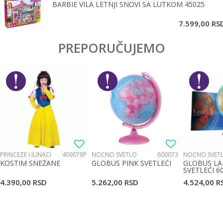
BARBIE VILA LETNJI SNOVI SA LUTKOM 45025
POŠALJI
7.599,00
RS
PREPORUČUJEMO
PRINCEZE I JUNACI
409078P
NOĆNO SVETLO
600073
NOĆNO SVET
KOSTIM SNEŽANE
GLOBUS PINK SVETLEĆI
GLOBUS LA
SVETLEĆI 6
4.390,00
RSD
5.262,00
RSD
4.524,00
R