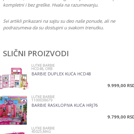
kompletni i bez greške. Hvala na razumevanju.
Svi artikli prikazani na sajtu su deo naše ponude, ali ne
podrazumeva da su dostupni u svakom trenutku.
Karakteristika
Vrednost
Ostavi komentar
Kategorija
Lutke Barbie
SLIČNI PROIZVODI
Ime/Nadimak
Pol
Devojčice
LUTKE BARBIE
HCD48, ORB
Brend
Disney
BARBIE DUPLEX KUĆA HCD48
Email
9.999,00
RS
LUTKE BARBIE
Poruka
1100038679
BARBIE RASKLOPIVA KUĆA HRJ76
9.799,00
RS
LUTKE BARBIE
45025,MAG