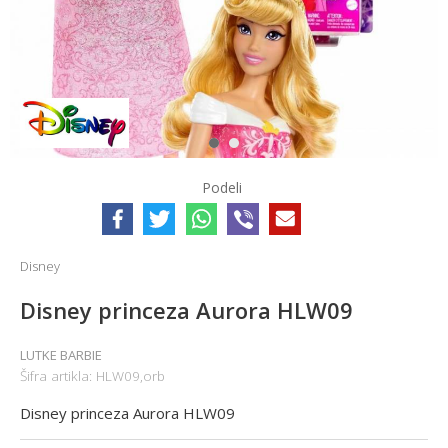
1
2
Podeli
Disney
Disney princeza Aurora HLW09
LUTKE BARBIE
Šifra artikla:
HLW09,orb
Disney princeza Aurora HLW09