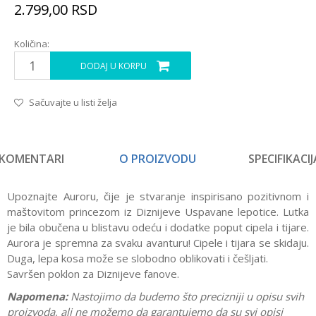
2.799,00
RSD
Količina:
DODAJ U KORPU
Sačuvajte u listi želja
KOMENTARI
O PROIZVODU
SPECIFIKACIJ
Upoznajte Auroru, čije je stvaranje inspirisano pozitivnom i
maštovitom princezom iz Diznijeve Uspavane lepotice. Lutka
je bila obučena u blistavu odeću i dodatke poput cipela i tijare.
Aurora je spremna za svaku avanturu! Cipele i tijara se skidaju.
Duga, lepa kosa može se slobodno oblikovati i češljati.
Savršen poklon za Diznijeve fanove.
Napomena:
Nastojimo da budemo što precizniji u opisu svih
proizvoda, ali ne možemo da garantujemo da su svi opisi