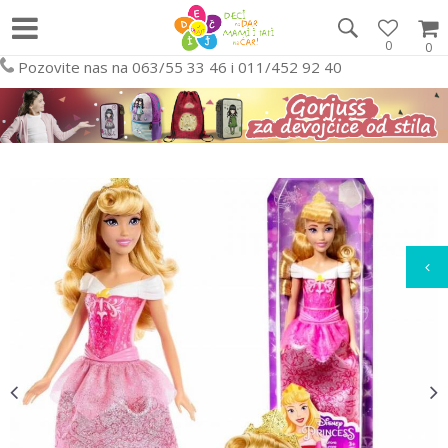
0
0
Pozovite nas na 063/55 33 46 i 011/452 92 40