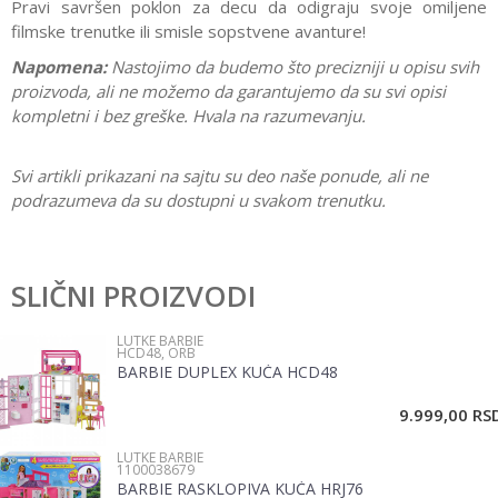
Pravi savršen poklon za decu da odigraju svoje omiljene
filmske trenutke ili smisle sopstvene avanture!
Napomena:
Nastojimo da budemo što precizniji u opisu svih
proizvoda, ali ne možemo da garantujemo da su svi opisi
kompletni i bez greške. Hvala na razumevanju.
Svi artikli prikazani na sajtu su deo naše ponude, ali ne
podrazumeva da su dostupni u svakom trenutku.
Karakteristika
Vrednost
Ostavi komentar
Kategorija
Lutke Barbie
SLIČNI PROIZVODI
Ime/Nadimak
Pol
Devojčice
LUTKE BARBIE
HCD48, ORB
Brend
Disney
BARBIE DUPLEX KUĆA HCD48
Email
9.999,00
RS
LUTKE BARBIE
Poruka
1100038679
BARBIE RASKLOPIVA KUĆA HRJ76