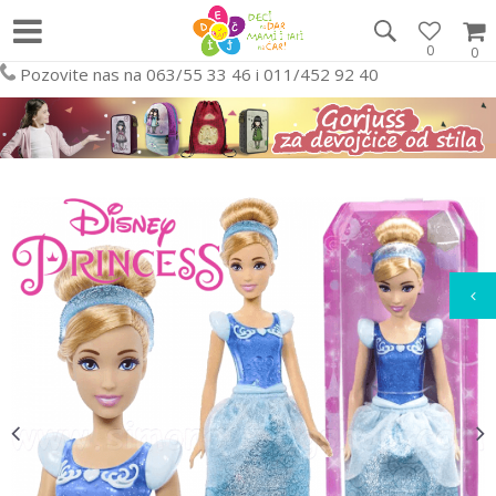
0
0
Pozovite nas na 063/55 33 46 i 011/452 92 40