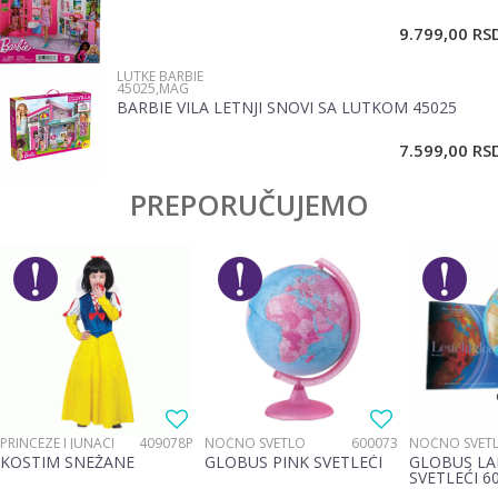
9.799,00
RS
LUTKE BARBIE
45025,MAG
BARBIE VILA LETNJI SNOVI SA LUTKOM 45025
POŠALJI
7.599,00
RS
PREPORUČUJEMO
PRINCEZE I JUNACI
409078P
NOĆNO SVETLO
600073
NOĆNO SVET
KOSTIM SNEŽANE
GLOBUS PINK SVETLEĆI
GLOBUS LA
SVETLEĆI 6