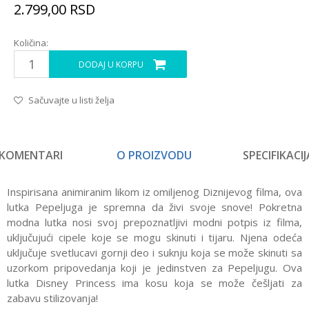
2.799,00
RSD
Količina:
DODAJ U KORPU
Sačuvajte u listi želja
KOMENTARI
O PROIZVODU
SPECIFIKACIJ
Inspirisana animiranim likom iz omiljenog Diznijevog filma, ova
lutka Pepeljuga je spremna da živi svoje snove! Pokretna
modna lutka nosi svoj prepoznatljivi modni potpis iz filma,
uključujući cipele koje se mogu skinuti i tijaru. Njena odeća
uključuje svetlucavi gornji deo i suknju koja se može skinuti sa
uzorkom pripovedanja koji je jedinstven za Pepeljugu. Ova
lutka Disney Princess ima kosu koja se može češljati za
zabavu stilizovanja!