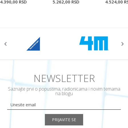
4.390,00
RSD
5.262,00
RSD
4.524,00
R
NEWSLETTER
Saznajte prvi o popustima, radionicama i novim temama
na blogu
PRIJAVITE SE