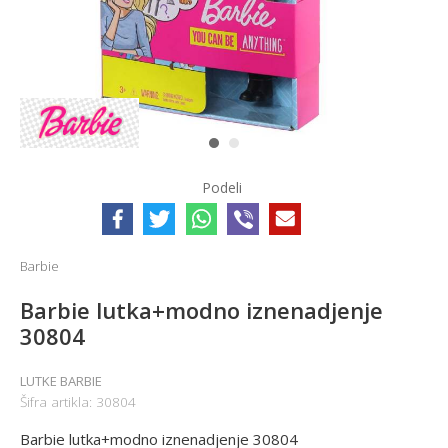
1
2
Podeli
Barbie
Barbie lutka+modno iznenadjenje
30804
LUTKE BARBIE
Šifra artikla:
30804
Barbie lutka+modno iznenadjenje 30804