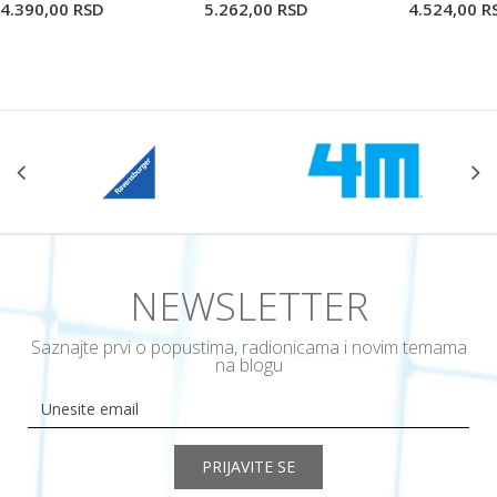
4.390,00
RSD
5.262,00
RSD
4.524,00
R
NEWSLETTER
Saznajte prvi o popustima, radionicama i novim temama
na blogu
PRIJAVITE SE