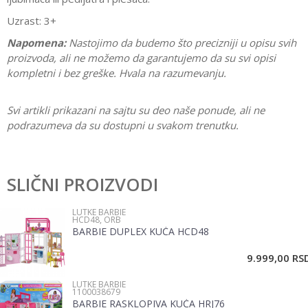
Uzrast: 3+
Napomena:
Nastojimo da budemo što precizniji u opisu svih
proizvoda, ali ne možemo da garantujemo da su svi opisi
kompletni i bez greške. Hvala na razumevanju.
Svi artikli prikazani na sajtu su deo naše ponude, ali ne
podrazumeva da su dostupni u svakom trenutku.
Karakteristika
Vrednost
Ostavi komentar
Kategorija
Lutke Barbie
SLIČNI PROIZVODI
Ime/Nadimak
Pol
Devojčice
LUTKE BARBIE
HCD48, ORB
Brend
Barbie
BARBIE DUPLEX KUĆA HCD48
Email
9.999,00
RS
LUTKE BARBIE
Poruka
1100038679
BARBIE RASKLOPIVA KUĆA HRJ76