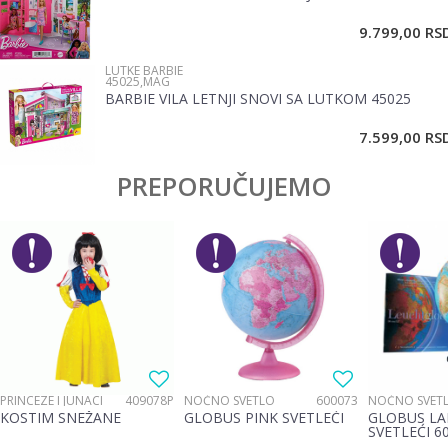
9.799,00
RS
LUTKE BARBIE
45025,MAG
BARBIE VILA LETNJI SNOVI SA LUTKOM 45025
POŠALJI
7.599,00
RS
PREPORUČUJEMO
PRINCEZE I JUNACI
409078P
NOĆNO SVETLO
600073
NOĆNO SVET
KOSTIM SNEŽANE
GLOBUS PINK SVETLEĆI
GLOBUS LA
SVETLEĆI 6