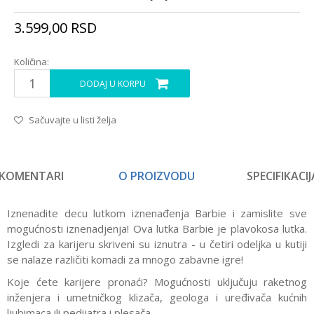
3.599,00
RSD
Količina:
DODAJ U KORPU
Sačuvajte u listi želja
KOMENTARI
O PROIZVODU
SPECIFIKACIJ
Iznenadite decu lutkom iznenađenja Barbie i zamislite sve
mogućnosti iznenadjenja! Ova lutka Barbie je plavokosa lutka.
Izgledi za karijeru skriveni su iznutra - u četiri odeljka u kutiji
se nalaze različiti komadi za mnogo zabavne igre!
Koje ćete karijere pronaći? Mogućnosti uključuju raketnog
inženjera i umetničkog klizača, geologa i uređivača kućnih
ljubimaca ili pedijatra i plesača.