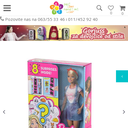
0
0
Pozovite nas na 063/55 33 46 i 011/452 92 40