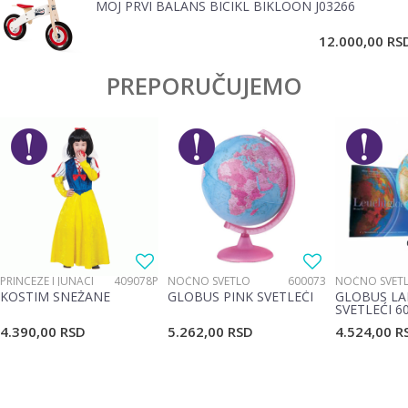
MOJ PRVI BALANS BICIKL BIKLOON J03266
POŠALJI
12.000,00
RS
PREPORUČUJEMO
PRINCEZE I JUNACI
409078P
NOĆNO SVETLO
600073
NOĆNO SVET
KOSTIM SNEŽANE
GLOBUS PINK SVETLEĆI
GLOBUS LA
SVETLEĆI 6
4.390,00
RSD
5.262,00
RSD
4.524,00
R