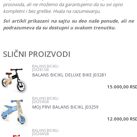
proizvoda, ali ne možemo da garantujemo da su svi opisi
kompletni i bez greške. Hvala na razumevanju.
Svi artikli prikazani na sajtu su deo naše ponude, ali ne
podrazumeva da su dostupni u svakom trenutku.
Karakteristika
Vrednost
Ostavi komentar
Kategorija
Balans bicikli
SLIČNI PROIZVODI
Ime/Nadimak
Pol
Dečaci
BALANS BICIKLI
J03281GB
Brend
No name
BALANS BICIKL DELUXE BIKE J03281
Email
15.000,00
RS
BALANS BICIKLI
Poruka
J03259GB
MOJ PRVI BALANS BICIKL J03259
12.000,00
RS
BALANS BICIKLI
J03266GB