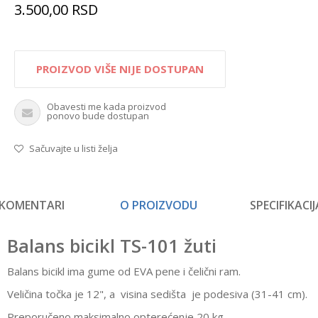
3.500,00
RSD
PROIZVOD VIŠE NIJE DOSTUPAN
Obavesti me kada proizvod
ponovo bude dostupan
Sačuvajte u listi želja
KOMENTARI
O PROIZVODU
SPECIFIKACIJ
Balans bicikl TS-101 žuti
Balans bicikl ima gume od EVA pene i čelični ram.
Veličina točka je 12", a visina sedišta je podesiva (31-41 cm).
Preporučeno maksimalno opterećenje 20 kg