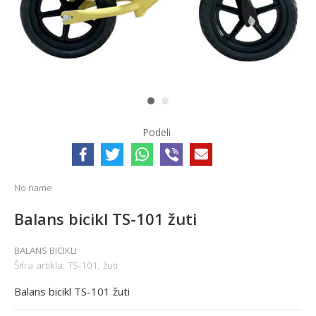
1
2
Podeli
No name
Balans bicikl TS-101 žuti
BALANS BICIKLI
Šifra artikla:
TS-101, žuti
Balans bicikl TS-101 žuti