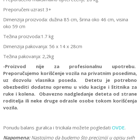
Preporučeni uzrast 3+
Dimenzija proizvoda: dužina 85 cm, širina oko 46 cm, visina
oko 59 cm
Težina proizvoda:1.7 kg
Dimenzija pakovanja: 56 x 14 x 28cm
Težina pakovanja: 2,2kg
-Proizvod nije za profesionalnu upotrebu.
Preporučujemo korišćenje vozila na privatnim posedima,
uz dozvolu vlasnika poseda. Detetu je potrebno
obezbediti dodatnu opremu u vidu kacige i štitnika za
ruke i kolena. Obavezno nadgledanje deteta od strane
roditelja ili neke druge odrasle osobe tokom korišćenja
vozila.
Ponudu balans guralica i tricikala možete pogledati
OVDE
.
Napomena:
Nastojimo da budemo što precizniji u opisu svih