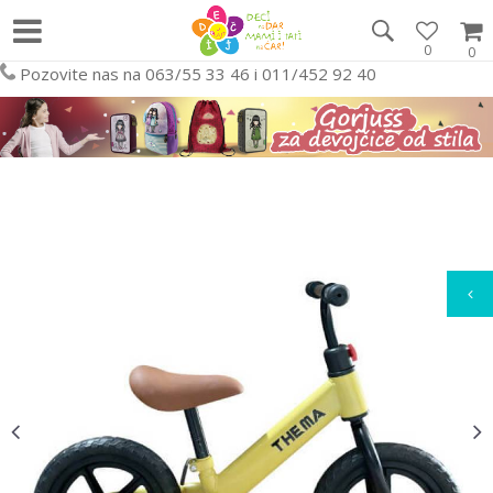
0
0
Pozovite nas na 063/55 33 46 i 011/452 92 40