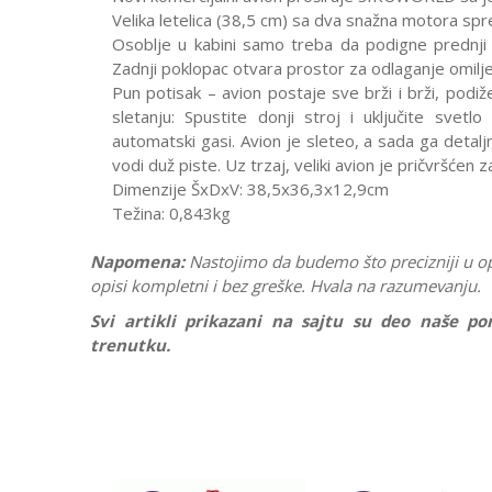
Velika letelica (38,5 cm) sa dva snažna motora sp
Osoblje u kabini samo treba da podigne prednji p
Zadnji poklopac otvara prostor za odlaganje omil
Pun potisak – avion postaje sve brži i brži, podiž
sletanju: Spustite donji stroj i uključite svet
automatski gasi. Avion je sleteo, a sada ga detalj
vodi duž piste. Uz trzaj, veliki avion je pričvršćen
Dimenzije ŠxDxV: 38,5x36,3x12,9cm
Težina: 0,843kg
Napomena:
Nastojimo da budemo što precizniji u o
opisi kompletni i bez greške. Hvala na razumevanju.
Svi artikli prikazani na sajtu su deo naše 
trenutku.
Karakteristika
Ostavi komentar
Kategorija
Ime/Nadimak
Pol