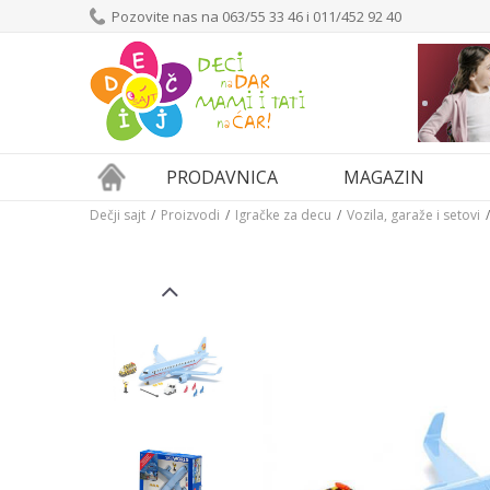
Pozovite nas na 063/55 33 46 i 011/452 92 40
PRODAVNICA
MAGAZIN
Dečji sajt
Proizvodi
Igračke za decu
Vozila, garaže i setovi