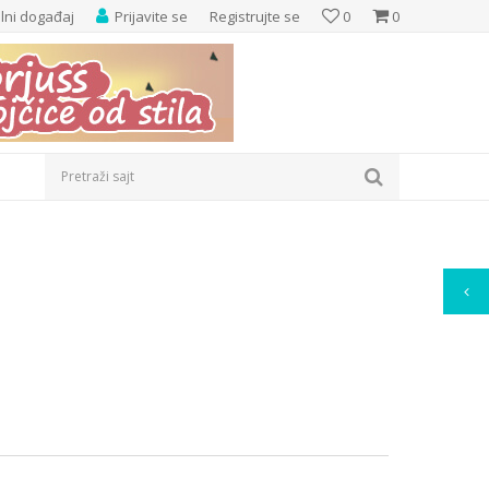
elni događaj
Prijavite se
Registrujte se
0
0
Pretraži sajt