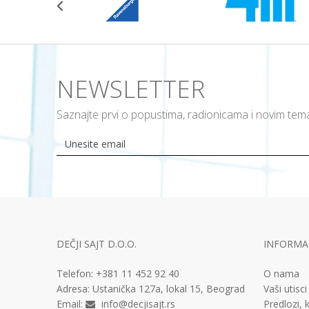
NEWSLETTER
Saznajte prvi o popustima, radionicama i novim te
DEČJI SAJT D.O.O.
INFORMAC
Telefon:
+381 11
452 92 40
O nama
Adresa:
Ustanička 127a, lokal 15, Beograd
Vaši utisci
Email:
info@decjisajt.rs
Predlozi, k