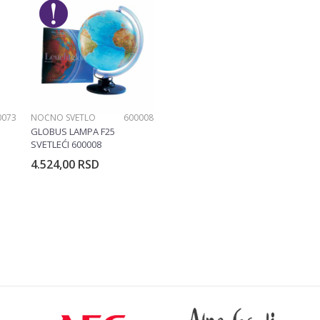
Siku
Plastika
0073
NOĆNO SVETLO
600008
GLOBUS LAMPA F25
SVETLEĆI 600008
4.524,00
RSD
rpu
Dodajte u korpu