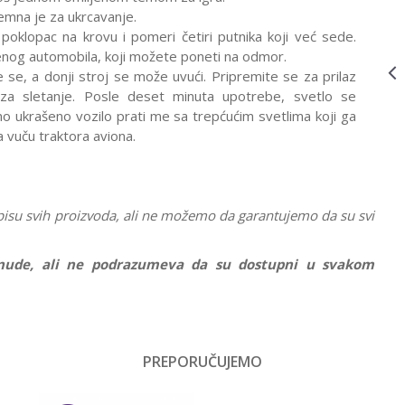
SVETLOM
remna je za ukrcavanje.
50/70431
oklopac na krovu i pomeri četiri putnika koji već sede.
AVIONI I HELIKOPTERI
YG085844,LIV
999,00
RSD
jenog automobila, koji možete poneti na odmor.
LETEĆA LOPTA
e se, a donji stroj se može uvući. Pripremite se za prilaz
YG085844
lo za sletanje. Posle deset minuta upotrebe, svetlo se
no ukrašeno vozilo prati me sa trepćućim svetlima koji ga
 za vuču traktora aviona.
pisu svih proizvoda, ali ne možemo da garantujemo da su svi
ponude, ali ne podrazumeva da su dostupni u svakom
Vrednost
Avioni i helikopteri
PREPORUČUJEMO
Email
Dečaci