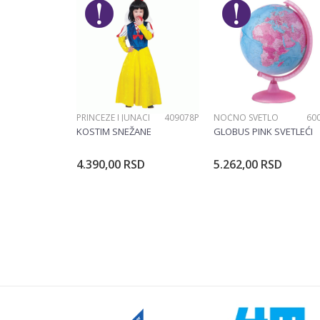
Brend
Poruka
Materijal
PRINCEZE I JUNACI
409078P
NOĆNO SVETLO
60
POŠALJI
KOSTIM SNEŽANE
GLOBUS PINK SVETLEĆI
4.390,00
RSD
5.262,00
RSD
Dodajte u korpu
Dodajte u ko
Veličina
104CM