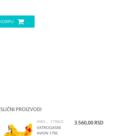
 KORPU
SLIČNI PROIZVODI
AVIONI I HELIKOPTERI
1793LIC
3.560,00
RSD
VATROGASNI
AVION 1793