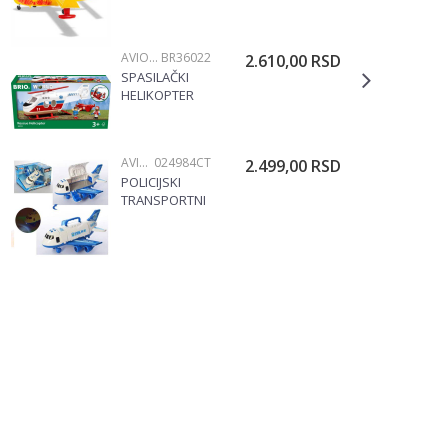
AVIONI I HELIKOPTERI
BR36022
2.610,00
RSD
SPASILAČKI
HELIKOPTER
BR36022
AVIONI I HELIKOPTERI
024984CT
2.499,00
RSD
POLICIJSKI
TRANSPORTNI
AVION 024984