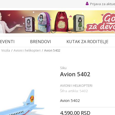
Prijava za aktu
EVENTI
BRENDOVI
KUTAK ZA RODITELJE
Vozila
Avioni i helikopteri
Avion 5402
Siku
Avion 5402
AVIONI I HELIKOPTERI
Šifra artikla:
5402
Avion 5402
4.590,00
RSD