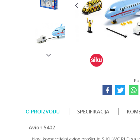
Po
O PROIZVODU
SPECIFIKACIJA
KOME
Avion 5402
Novi komercijalni avion proširuje SIKUWORLD sa 