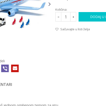
Količina:
DODAJ U
Sačuvajte u listi želja
deli
NTARI
AVIONI I HELIKOPTERI
50/70431MIL
1.699,00
RSD
AVION SA
ZVUKOM I
još jednom omiljenom temom za igru.