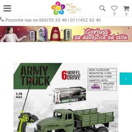
0
0
Pozovite nas na 063/55 33 46 i 011/452 92 40