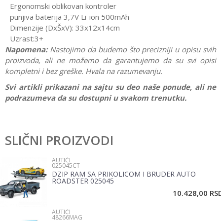
Ergonomski oblikovan kontroler
punjiva baterija 3,7V Li-ion 500mAh
Dimenzije (DxŠxV): 33x12x14cm
Uzrast:3+
Napomena:
Nastojimo da budemo što precizniji u opisu svih
proizvoda, ali ne možemo da garantujemo da su svi opisi
kompletni i bez greške. Hvala na razumevanju.
Svi artikli prikazani na sajtu su deo naše ponude, ali ne
podrazumeva da su dostupni u svakom trenutku.
Karakteristika
Vrednost
Ostavi komentar
Kategorija
Autići
SLIČNI PROIZVODI
Ime/Nadimak
Pol
Dečaci
AUTIĆI
025045CT
Brend
No name
DZIP RAM SA PRIKOLICOM I BRUDER AUTO
Email
ROADSTER 025045
Materijal
Plastika
10.428,00
RS
AUTIĆI
Poruka
48266MAG