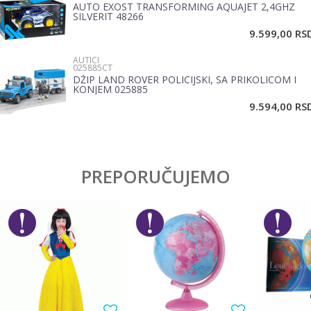
AUTO EXOST TRANSFORMING AQUAJET 2,4GHZ
SILVERIT 48266
9.599,00
RS
AUTIĆI
025885CT
DŽIP LAND ROVER POLICIJSKI, SA PRIKOLICOM I
KONJEM 025885
POŠALJI
9.594,00
RS
PREPORUČUJEMO