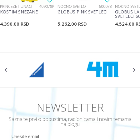
PRINCEZE I JUNACI
409078P
NOĆNO SVETLO
600073
NOĆNO SVET
KOSTIM SNEŽANE
GLOBUS PINK SVETLEĆI
GLOBUS LA
SVETLEĆI 6
4.390,00
RSD
5.262,00
RSD
4.524,00
R
NEWSLETTER
Saznajte prvi o popustima, radionicama i novim temama
na blogu