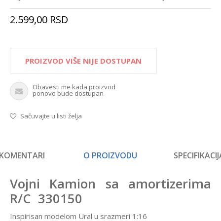
2.599,00
RSD
PROIZVOD VIŠE NIJE DOSTUPAN
Obavesti me kada proizvod
ponovo bude dostupan
Sačuvajte u listi želja
KOMENTARI
O PROIZVODU
SPECIFIKACIJ
Vojni Kamion sa amortizerima
R/C 330150
Inspirisan modelom Ural u srazmeri 1:16