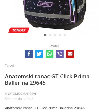
1
2
3
4
5
Podeli
Target
Anatomski ranac GT Click Prima
Ballerina 29645
ANATOMSKI RANČEVI
Šifra artikla:
29645
Anatomski ranac GT Click Prima Ballerina 29645