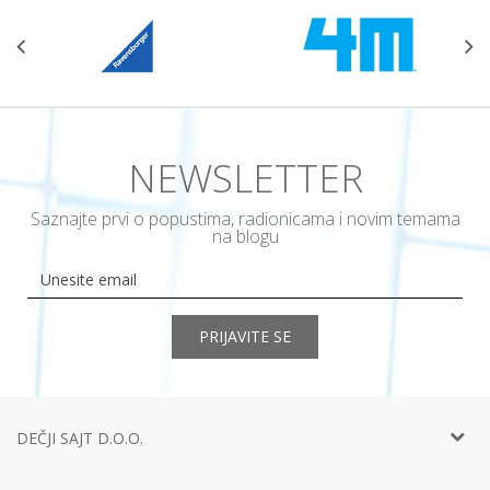
NEWSLETTER
Saznajte prvi o popustima, radionicama i novim temama
na blogu
PRIJAVITE SE
DEČJI SAJT D.O.O.
Telefon:
+381 11
452 92 40