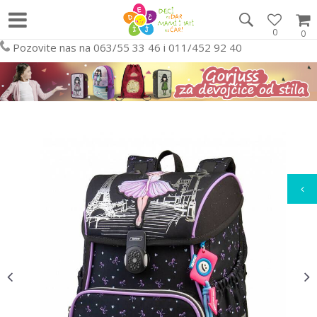
0
0
Pozovite nas na 063/55 33 46 i 011/452 92 40