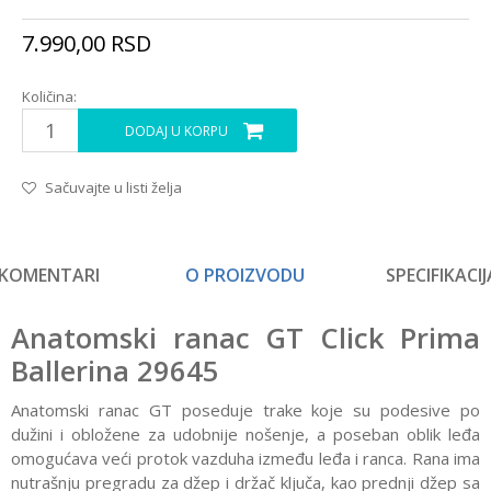
7.990,00
RSD
Količina:
DODAJ U KORPU
Sačuvajte u listi želja
KOMENTARI
O PROIZVODU
SPECIFIKACIJ
Anatomski ranac GT Click Prima
Ballerina 29645
Anatomski ranac GT poseduje trake koje su podesive po
dužini i obložene za udobnije nošenje, a poseban oblik leđa
omogućava veći protok vazduha između leđa i ranca. Rana ima
nutrašnju pregradu za džep i držač ključa, kao prednji džep sa