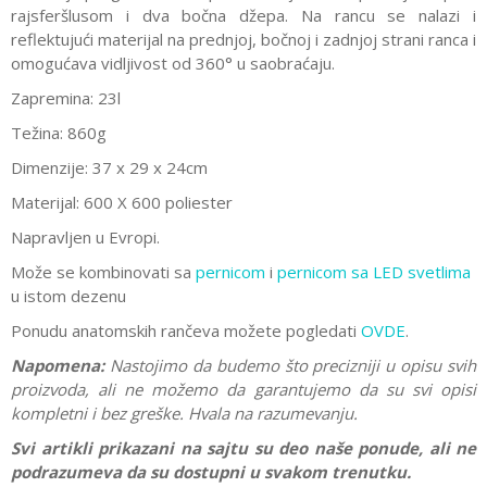
rajsferšlusom i dva bočna džepa. Na rancu se nalazi i
reflektujući materijal na prednjoj, bočnoj i zadnjoj strani ranca i
omogućava vidljivost od 360° u saobraćaju.
Zapremina: 23l
Težina: 860g
Dimenzije: 37 x 29 x 24cm
Materijal: 600 X 600 poliester
Napravljen u Evropi.
Može se kombinovati sa
pernicom
i
pernicom sa LED svetlima
u istom dezenu
Ponudu anatomskih rančeva možete pogledati
OVDE
.
Napomena:
Nastojimo da budemo što precizniji u opisu svih
proizvoda, ali ne možemo da garantujemo da su svi opisi
kompletni i bez greške. Hvala na razumevanju.
Svi artikli prikazani na sajtu su deo naše ponude, ali ne
podrazumeva da su dostupni u svakom trenutku.