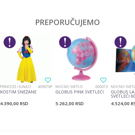
Karakteristika
Vrednost
Ostavi komentar
Kategorija
Anatomski rančevi
PREPORUČUJEMO
Ime/Nadimak
Pol
Devojčice
Brend
Target
Email
Poruka
PRINCEZE I JUNACI
409078P
NOĆNO SVETLO
600073
NOĆNO SVET
KOSTIM SNEŽANE
GLOBUS PINK SVETLEĆI
GLOBUS LA
SVETLEĆI 6
4.390,00
RSD
5.262,00
RSD
4.524,00
R
POŠALJI