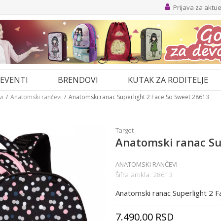
Prijava za aktu
EVENTI
BRENDOVI
KUTAK ZA RODITELJE
vi
Anatomski rančevi
Anatomski ranac Superlight 2 Face So Sweet 28613
Target
Anatomski ranac Su
ANATOMSKI RANČEVI
Šifra artikla:
28613
Anatomski ranac Superlight 2 
7.490,00
RSD