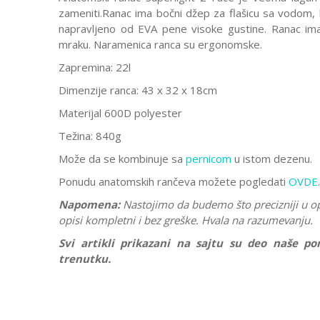
zameniti.Ranac ima bočni džep za flašicu sa vodom, 
napravljeno od EVA pene visoke gustine. Ranac ima S
mraku. Naramenica ranca su ergonomske.
Zapremina: 22l
Dimenzije ranca: 43 x 32 x 18cm
Materijal 600D polyester
Težina: 840g
Može da se kombinuje sa
pernicom
u istom dezenu.
Ponudu anatomskih rančeva možete pogledati
OVDE
.
Napomena:
Nastojimo da budemo što precizniji u o
opisi kompletni i bez greške. Hvala na razumevanju.
Svi artikli prikazani na sajtu su deo naše 
trenutku.
Karakteristika
Ostavi komentar
Kategorija