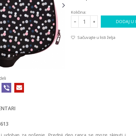
Količina:
DODAJ U
Sačuvajte u listi želja
deli
NTARI
8613
i udoban za nošenje. Prednji deo ranca se moze skinuti i