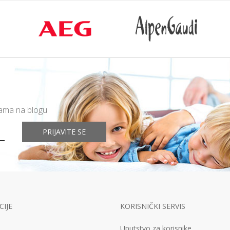
mama na blogu
PRIJAVITE SE
IJE
KORISNIČKI SERVIS
Uputstvo za korisnike