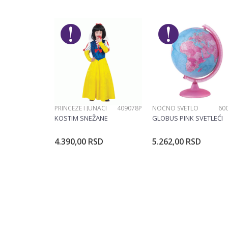
Ime/Nadimak
Pol
Brend
Poruka
PRINCEZE I JUNACI
409078P
NOĆNO SVETLO
60
POŠALJI
KOSTIM SNEŽANE
GLOBUS PINK SVETLEĆI
4.390,00
RSD
5.262,00
RSD
Dodajte u korpu
Dodajte u ko
Veličina
104CM