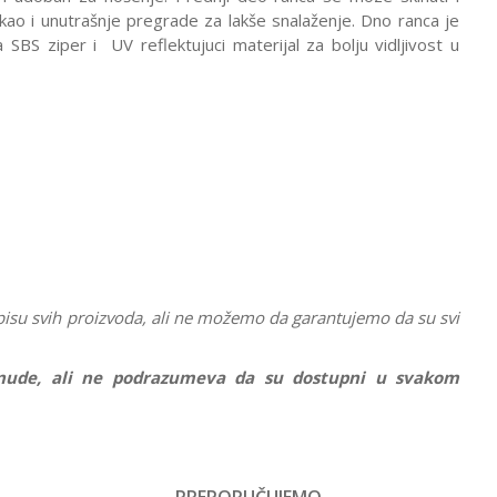
kao i unutrašnje pregrade za lakše snalaženje. Dno ranca je
BS ziper i UV reflektujuci materijal za bolju vidljivost u
pisu svih proizvoda, ali ne možemo da garantujemo da su svi
ponude, ali ne podrazumeva da su dostupni u svakom
Vrednost
Anatomski rančevi