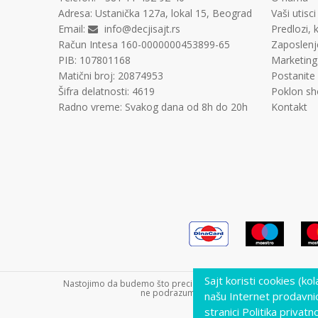
Adresa:
Ustanička 127a, lokal 15, Beograd
Vaši utisci
Email:
info@decjisajt.rs
Predlozi, k
Račun
Intesa 160-0000000453899-65
Zaposlenj
PIB:
107801168
Marketing
Matični broj:
20874953
Postanite
Šifra delatnosti:
4619
Poklon sh
Radno vreme:
Svakog dana od 8h do 20h
Kontakt
Sajt koristi cookies (ko
Nastojimo da budemo što precizniji u opisu proizvoda, prikazu s
ne podrazumeva da su dostupni u svakom tre
našu Internet prodavni
stranici Politika privatno