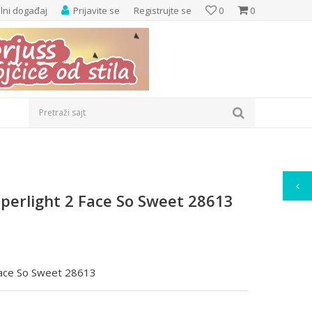
elni događaj
Prijavite se
Registrujte se
0
0
Pretraži sajt
perlight 2 Face So Sweet 28613
Face So Sweet 28613