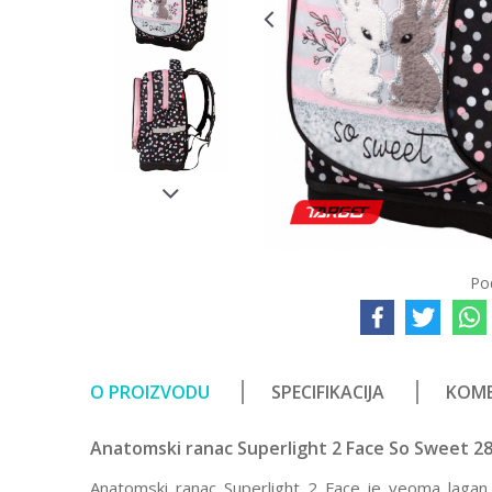
Po
O PROIZVODU
SPECIFIKACIJA
KOME
Anatomski ranac Superlight 2 Face So Sweet 2
Anatomski ranac Superlight 2 Face je veoma lagan 