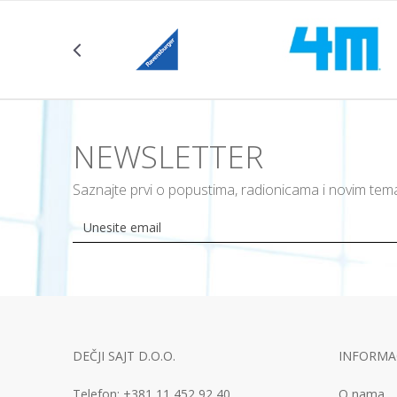
NEWSLETTER
Saznajte prvi o popustima, radionicama i novim te
DEČJI SAJT D.O.O.
INFORMAC
Telefon:
+381 11
452 92 40
O nama