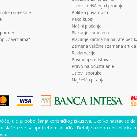
Uslovi korišćenja i prodaje
ritike i sugestije
Politika privatnosti
e
Kako kupiti
Načini plaćanja
 partner
Plaćanje karticama
op „Zavrzlama“
Plaćanje karticama na rate bez 
Zamena veličine i zamena artikla
Reklamacije
Povraćaj sredstava
Pravo na odustajanje
Uslovi isporuke
Najčešća pitanja
lačiće) u cilju poboljšanja korisničkog iskustva. Ukoliko nastavite da
lika i samih cena, ali ne možemo garantovati da su sve informacije kompletne i 
nutku. Raspoloživost robe možete proveriti pozivom Call Centra na +381 11 452
cu slažete se sa upotrebom kolačića. Detalje o upotrebi kolačića 
sti.