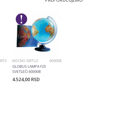
PREPORUČUJEMO
Email
Devojčice
Target
0073
NOĆNO SVETLO
600008
GLOBUS LAMPA F25
SVETLEĆI 600008
4.524,00
RSD
rpu
Dodajte u korpu