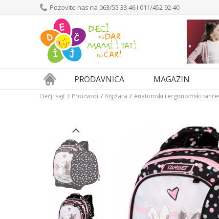
Pozovite nas na 063/55 33 46 i 011/452 92 40
PRODAVNICA
MAGAZIN
Dečji sajt
Proizvodi
Knjižara
Anatomski i ergonomski ranče