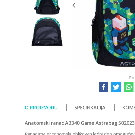
Po
O PROIZVODU
SPECIFIKACIJA
KOME
Anatomski ranac AB340 Game Astrabag 502023
Ranac ima ergonomski oblikovan leđni deo omogućava