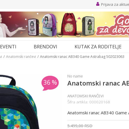
Prijava za aktu
EVENTI
BRENDOVI
KUTAK ZA RODITELJE
vi
Anatomski rančevi
Anatomski ranac AB340 Game Astrabag 502023063
No name
36
%
Anatomski ranac A
ANATOMSKI RANČEVI
Šifra artikla:
000020168
Anatomski ranac AB340 Game
5.499,00
RSD