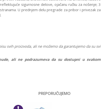
reflektujuće sigurnosne delove, ojačanu ručku za nošenje; 3
stranama. U prednjem delu pregrade za pribor i privezak za
.
pisu svih proizvoda, ali ne možemo da garantujemo da su svi
ponude, ali ne podrazumeva da su dostupni u svakom
Vrednost
Anatomski rančevi
PREPORUČUJEMO
Email
Dečaci
No name