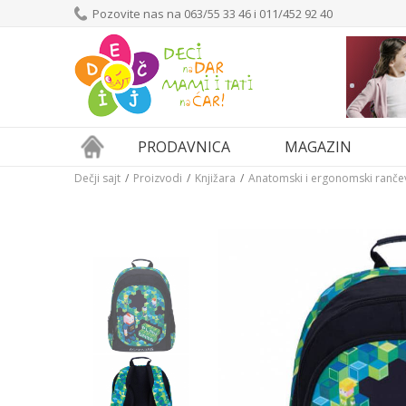
Pozovite nas na 063/55 33 46 i 011/452 92 40
PRODAVNICA
MAGAZIN
Dečji sajt
Proizvodi
Knjižara
Anatomski i ergonomski ranče