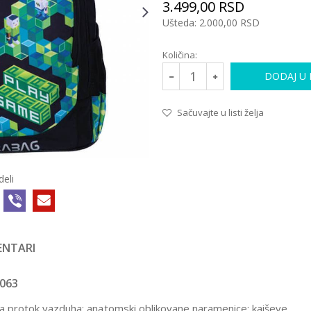
3.499,00
RSD
Ušteda:
2.000,00
RSD
Količina:
DODAJ U
Sačuvajte u listi želja
deli
NTARI
063
 protok vazduha; anatomski oblikovane naramenice; kaiševe