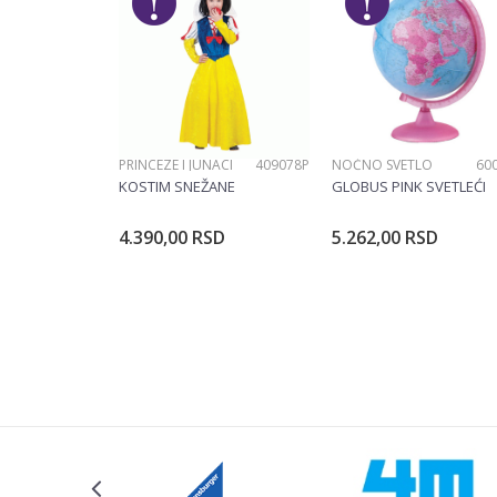
Poruka
PRINCEZE I JUNACI
409078P
NOĆNO SVETLO
60
POŠALJI
KOSTIM SNEŽANE
GLOBUS PINK SVETLEĆI
4.390,00
RSD
5.262,00
RSD
Dodajte u korpu
Dodajte u ko
Veličina
104CM