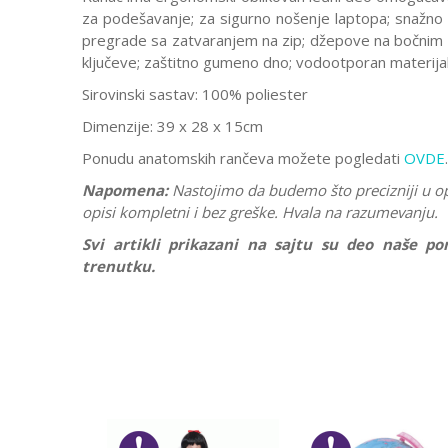
za podešavanje; za sigurno nošenje laptopa; snažno 
pregrade sa zatvaranjem na zip; džepove na bočnim 
ključeve; zaštitno gumeno dno; vodootporan materijal
Sirovinski sastav: 100% poliester
Dimenzije: 39 x 28 x 15cm
Ponudu anatomskih rančeva možete pogledati
OVDE
.
Napomena:
Nastojimo da budemo što precizniji u o
opisi kompletni i bez greške. Hvala na razumevanju.
Svi artikli prikazani na sajtu su deo naše 
trenutku.
Karakteristika
Ostavi komentar
Kategorija
Ime/Nadimak
Pol
Brend