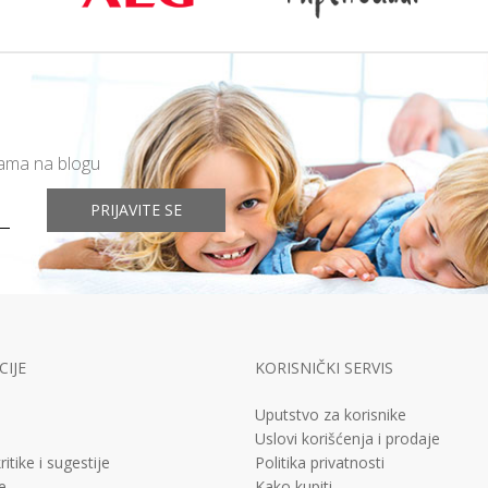
mama na blogu
PRIJAVITE SE
IJE
KORISNIČKI SERVIS
Uputstvo za korisnike
Uslovi korišćenja i prodaje
ritike i sugestije
Politika privatnosti
e
Kako kupiti