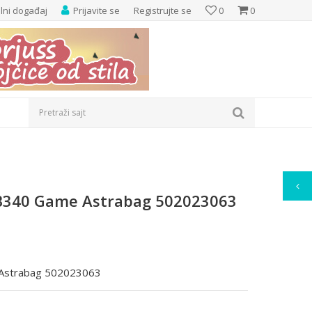
elni događaj
Prijavite se
Registrujte se
0
0
Pretraži sajt
B340 Game Astrabag 502023063
 Astrabag 502023063