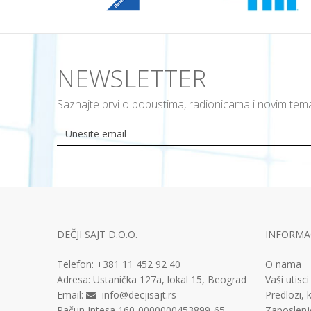
NEWSLETTER
Saznajte prvi o popustima, radionicama i novim te
DEČJI SAJT D.O.O.
INFORMAC
Telefon:
+381 11
452 92 40
O nama
Adresa:
Ustanička 127a, lokal 15, Beograd
Vaši utisci
Email:
info@decjisajt.rs
Predlozi, k
Račun
Intesa 160-0000000453899-65
Zaposlenj