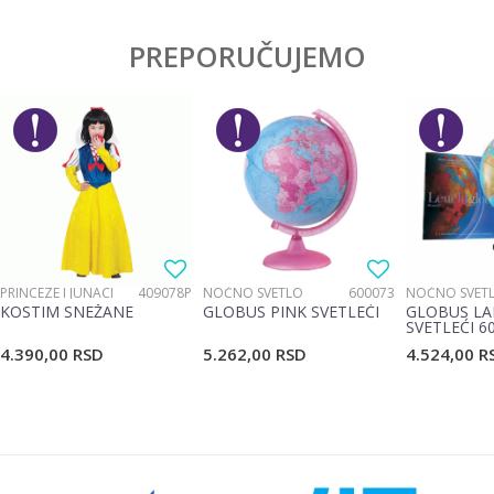
Ostavi komentar
Kategorija
Anatomski rančevi
PREPORUČUJEMO
Ime/Nadimak
Pol
Devojčice
Brend
Disney
Email
Poruka
PRINCEZE I JUNACI
409078P
NOĆNO SVETLO
600073
NOĆNO SVET
KOSTIM SNEŽANE
GLOBUS PINK SVETLEĆI
GLOBUS LA
SVETLEĆI 6
4.390,00
RSD
5.262,00
RSD
4.524,00
R
POŠALJI