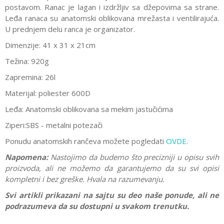
postavom. Ranac je lagan i izdržljiv sa džepovima sa strane.
Leđa ranaca su anatomski oblikovana mrežasta i ventilirajuća.
U prednjem delu ranca je organizator.
Dimenzije: 41 x 31 x 21cm
Težina: 920g
Zapremina: 26l
Materijal: poliester 600D
Leđa: Anatomski oblikovana sa mekim jastučićima
Ziperi:SBS - metalni potezači
Ponudu anatomskih rančeva možete pogledati
OVDE
.
Napomena:
Nastojimo da budemo što precizniji u opisu svih
proizvoda, ali ne možemo da garantujemo da su svi opisi
kompletni i bez greške. Hvala na razumevanju.
Svi artikli prikazani na sajtu su deo naše ponude, ali ne
podrazumeva da su dostupni u svakom trenutku.
Karakteristika
Vrednost