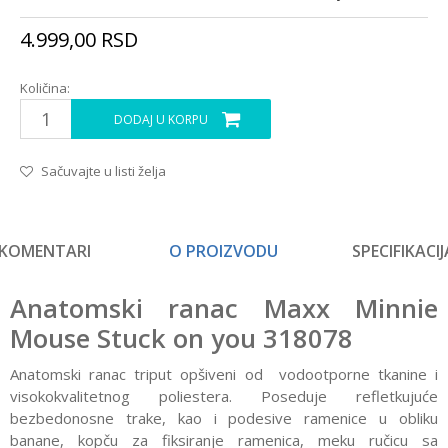
4.999,00
RSD
Količina:
DODAJ U KORPU
Sačuvajte u listi želja
KOMENTARI
O PROIZVODU
SPECIFIKACIJ
Anatomski ranac Maxx Minnie
Mouse Stuck on you 318078
Anatomski ranac triput opšiveni od vodootporne tkanine i
visokokvalitetnog poliestera. Poseduje refletkujuće
bezbedonosne trake, kao i podesive ramenice u obliku
banane, kopču za fiksiranje ramenica, meku ručicu sa