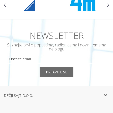
NEWSLETTER
Saznajte prvi o popustima, radionicama i novim temama
na blogu
PRIJAVITE SE
DEČJI SAJT D.O.O.
Telefon:
+381 11
452 92 40
Adresa:
Ustanička 127a, lokal 15, Beograd