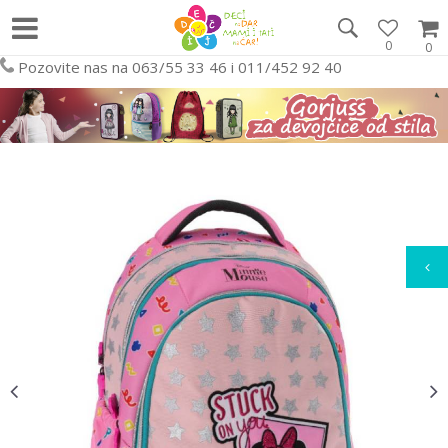
0
0
Pozovite nas na 063/55 33 46 i 011/452 92 40