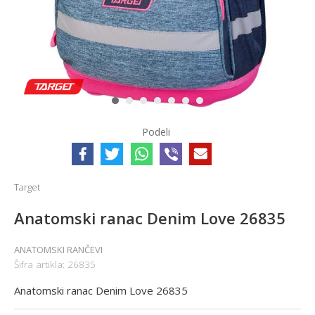
1
2
3
4
5
6
7
Podeli
Target
Anatomski ranac Denim Love 26835
ANATOMSKI RANČEVI
Šifra artikla:
26835
Anatomski ranac Denim Love 26835