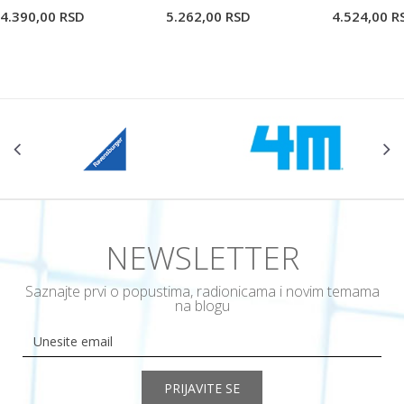
4.390,00
RSD
5.262,00
RSD
4.524,00
R
POŠALJI
NEWSLETTER
Saznajte prvi o popustima, radionicama i novim temama
na blogu
PRIJAVITE SE