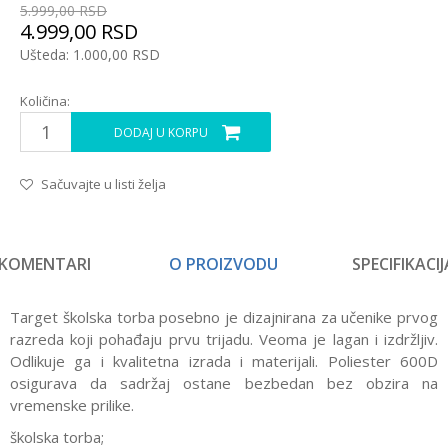
5.999,00
RSD
4.999,00
RSD
Ušteda:
1.000,00
RSD
Količina:
DODAJ U KORPU
Sačuvajte u listi želja
KOMENTARI
O PROIZVODU
SPECIFIKACIJ
Target školska torba posebno je dizajnirana za učenike prvog
razreda koji pohađaju prvu trijadu. Veoma je lagan i izdržljiv.
Odlikuje ga i kvalitetna izrada i materijali. Poliester 600D
osigurava da sadržaj ostane bezbedan bez obzira na
vremenske prilike.
školska torba;