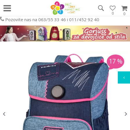
0
0
Pozovite nas na 063/55 33 46 i 011/452 92 40
17
%