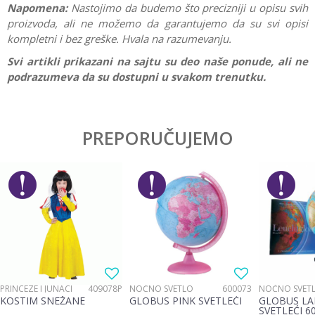
Napomena:
Nastojimo da budemo što precizniji u opisu svih
proizvoda, ali ne možemo da garantujemo da su svi opisi
kompletni i bez greške. Hvala na razumevanju.
Svi artikli prikazani na sajtu su deo naše ponude, ali ne
podrazumeva da su dostupni u svakom trenutku.
Karakteristika
Vrednost
Ostavi komentar
Kategorija
Anatomski rančevi
PREPORUČUJEMO
Ime/Nadimak
Pol
Devojčice
Brend
Target
Email
Poruka
PRINCEZE I JUNACI
409078P
NOĆNO SVETLO
600073
NOĆNO SVET
KOSTIM SNEŽANE
GLOBUS PINK SVETLEĆI
GLOBUS LA
SVETLEĆI 6