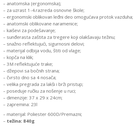
– anatomska (ergonomska);
– za uzrast 1-4.razreda osnovne škole;
– ergonomski oblikovan leđni deo omogućava protok vazduha;
– anatomski oblikovane naramenice;
– kaiševi za podešavanje;
– sunđerasta zaštita za tregere koji olakšavaju težinu;
– snažno reflektujući, sigurnosni delovi;
– materijal odbija vodu, štiti od vlage;
– kopča na klik;
– 3M reflektujuće trake;
– džepovi sa bočnih strana;
– čvrsto dno sa 4 nosača;
– velika pregrada za lakši i brži pristup;
– poseduje ručku za nošenje u ruci;
– dimenzije: 37 x 29 x 24cm;
– zapremina: 23l
– materijal: Poliester 600D/Premazni;
–
težina: 840g