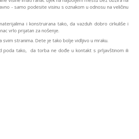
e visine imati ranac ujek na najboljem mestu bez obzira na
stavno - samo podesite visinu s oznakom u odnosu na veličinu
erijalima i konstruirana tako, da vazduh dobro cirkuliše i
nac vrlo prijatan za nošenje.
a svim stranima. Dete je tako bolje vidljivo u mraku.
od poda tako, da torba ne dođe u kontakt s prljavštinom ili