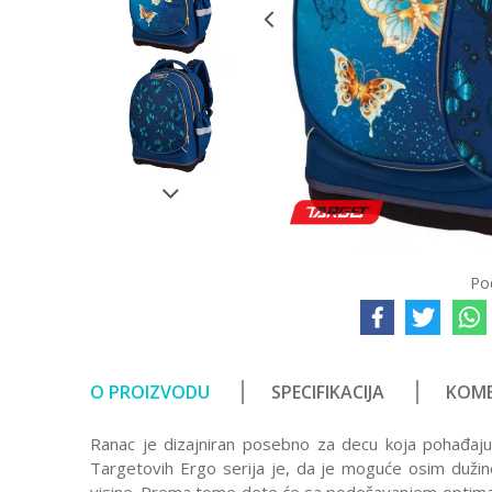
Po
O PROIZVODU
SPECIFIKACIJA
KOME
Ranac je dizajniran posebno za decu koja pohađaju 
Targetovih Ergo serija je, da je moguće osim dužine