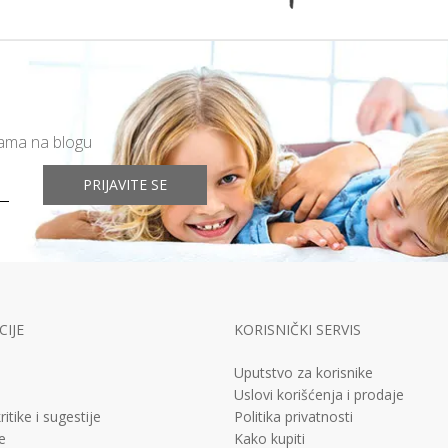
mama na blogu
PRIJAVITE SE
IJE
KORISNIČKI SERVIS
Uputstvo za korisnike
Uslovi korišćenja i prodaje
ritike i sugestije
Politika privatnosti
e
Kako kupiti