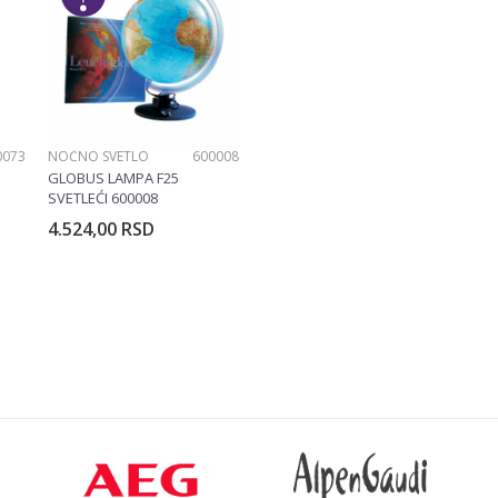
0073
NOĆNO SVETLO
600008
GLOBUS LAMPA F25
SVETLEĆI 600008
4.524,00
RSD
rpu
Dodajte u korpu