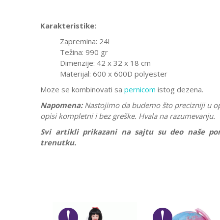
Karakteristike:
Zapremina: 24l
Težina: 990 gr
Dimenzije: 42 x 32 x 18 cm
Materijal: 600 x 600D polyester
Moze se kombinovati sa
pernicom
istog dezena.
Napomena:
Nastojimo da budemo što precizniji u o
opisi kompletni i bez greške. Hvala na razumevanju.
Svi artikli prikazani na sajtu su deo naše 
trenutku.
Karakteristika
Ostavi komentar
Kategorija
Ime/Nadimak
Pol
Brend