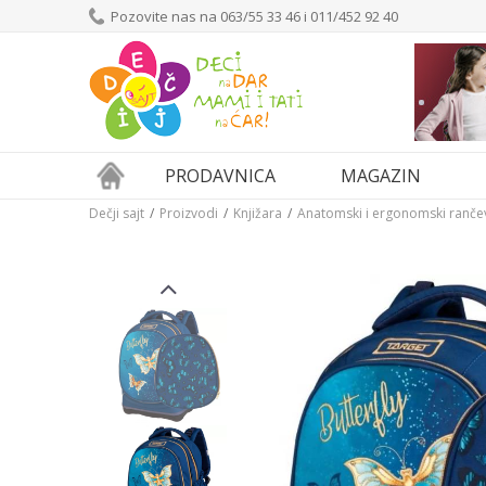
Pozovite nas na 063/55 33 46 i 011/452 92 40
PRODAVNICA
MAGAZIN
Dečji sajt
Proizvodi
Knjižara
Anatomski i ergonomski ranče