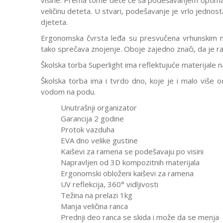
visine. Prema tome dete će sa podešavanjem optimaln
veličinu deteta. U stvari, podešavanje je vrlo jedno
djeteta.
Ergonomska čvrsta leđa su presvučena vrhunskim mat
tako sprečava znojenje. Oboje zajedno znači, da je ra
Školska torba Superlight ima reflektujuće materijale n
Školska torba ima i tvrdo dno, koje je i malo više 
vodom na podu.
Unutrašnji organizator
Garancija 2 godine
Protok vazduha
EVA dno velike gustine
Kaiševi za ramena se podešavaju po visini
Napravljen od 3D kompozitnih materijala
Ergonomski obloženi kaiševi za ramena
UV reflekcija, 360° vidljivosti
Težina na prelazi 1kg
Manja veličina ranca
Prednji deo ranca se skida i može da se menja