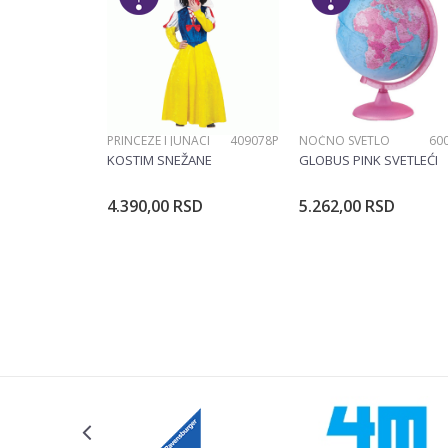
Poruka
PRINCEZE I JUNACI
409078P
NOĆNO SVETLO
60
POŠALJI
KOSTIM SNEŽANE
GLOBUS PINK SVETLEĆI
4.390,00
RSD
5.262,00
RSD
Dodajte u korpu
Dodajte u ko
Veličina
104CM