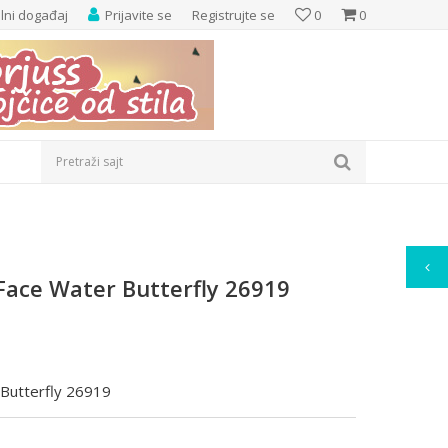
elni događaj
Prijavite se
Registrujte se
0
0
Pretraži sajt
Face Water Butterfly 26919
 Butterfly 26919