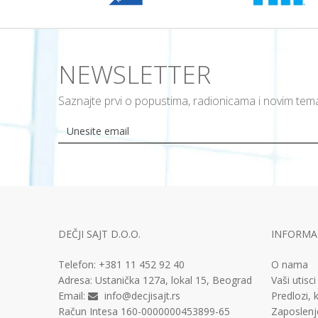
NEWSLETTER
Saznajte prvi o popustima, radionicama i novim te
DEČJI SAJT D.O.O.
INFORMAC
Telefon:
+381 11
452 92 40
O nama
Adresa:
Ustanička 127a, lokal 15, Beograd
Vaši utisci
Email:
info@decjisajt.rs
Predlozi, k
Račun
Intesa 160-0000000453899-65
Zaposlenj