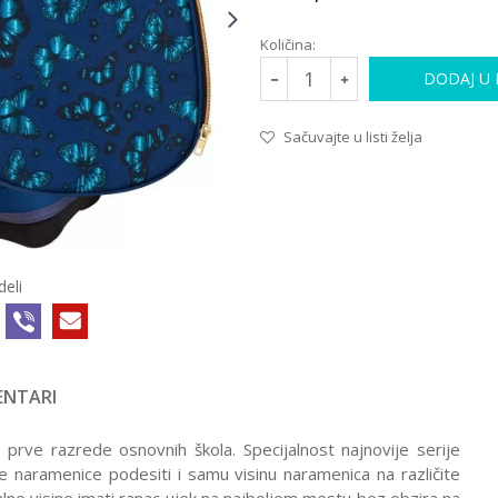
Količina:
DODAJ U
Sačuvajte u listi želja
deli
NTARI
prve razrede osnovnih škola. Specijalnost najnovije serije
 naramenice podesiti i samu visinu naramenica na različite