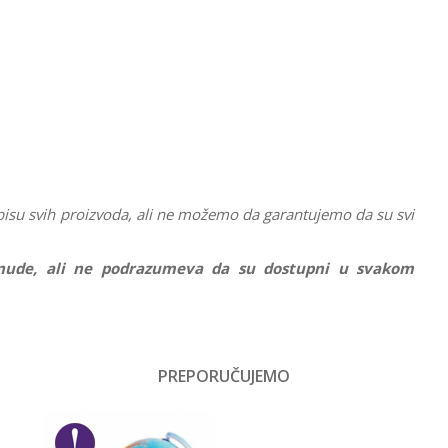
pisu svih proizvoda, ali ne možemo da garantujemo da su svi
ponude, ali ne podrazumeva da su dostupni u svakom
Vrednost
Anatomski rančevi
PREPORUČUJEMO
Email
Devojčice
Target