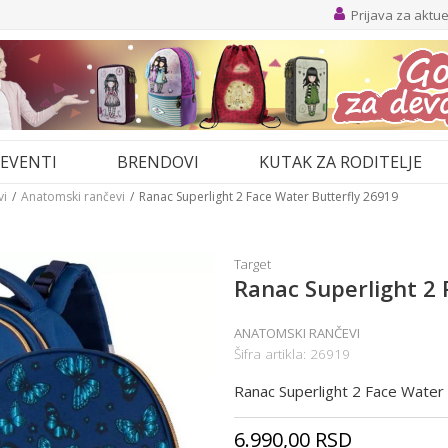
Prijava za aktu
EVENTI
BRENDOVI
KUTAK ZA RODITELJE
vi
Anatomski rančevi
Ranac Superlight 2 Face Water Butterfly 26919
Target
Ranac Superlight 2 
ANATOMSKI RANČEVI
Šifra artikla:
26919
Ranac Superlight 2 Face Water
6.990,00
RSD