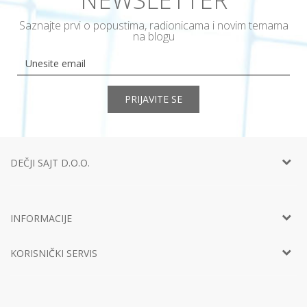
Saznajte prvi o popustima, radionicama i novim temama
na blogu
PRIJAVITE SE
DEČJI SAJT D.O.O.
Telefon:
+381 11
452 92 40
Adresa:
Ustanička 127a, lokal 15, Beograd
INFORMACIJE
Email:
info@decjisajt.rs
Račun
Intesa 160-0000000453899-65
O nama
PIB:
107801168
KORISNIČKI SERVIS
Vaši utisci
Matični broj:
20874953
Predlozi, kritike i sugestije
Šifra delatnosti:
Uputstvo za korisnike
4619
Zaposlenje
Radno vreme:
Uslovi korišćenja i prodaje
Svakog dana od 8h do 20h