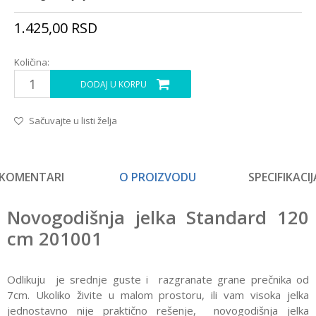
1.425,00
RSD
Količina:
DODAJ U KORPU
Sačuvajte u listi želja
KOMENTARI
O PROIZVODU
SPECIFIKACIJ
Novogodišnja jelka Standard 120
cm 201001
Odlikuju je srednje guste i razgranate grane prečnika od
7cm. Ukoliko živite u malom prostoru, ili vam visoka jelka
jednostavno nije praktično rešenje, novogodišnja jelka