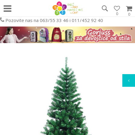
0
0
Pozovite nas na 063/55 33 46 i 011/452 92 40