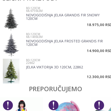
Pol
Žene, Muškarci
80-120CM
68.9759LEM
Brend
No name
NOVOGODIŠNJA JELKA GRANDIS FIR SNOWY
Email
120CM
18.975,00
RS
80-120CM
Poruka
68.1469LEM
NOVOGODIŠNJA JELKA FROSTED GRANDIS FIR
120CM
14.900,00
RS
80-120CM
22862
JELKA VIKTORIJA 3D 120CM, 22862
POŠALJI
12.300,00
RS
PREPORUČUJEMO