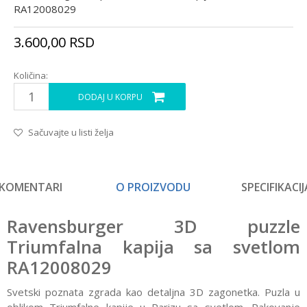
RA12008029
3.600,00
RSD
Količina:
DODAJ U KORPU
Sačuvajte u listi želja
KOMENTARI
O PROIZVODU
SPECIFIKACIJ
Ravensburger 3D puzzle
Triumfalna kapija sa svetlom
RA12008029
Svetski poznata zgrada kao detaljna 3D zagonetka. Puzla u