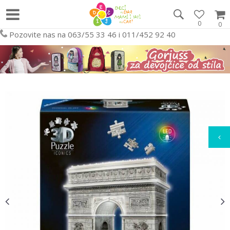
0
0
Pozovite nas na 063/55 33 46 i 011/452 92 40