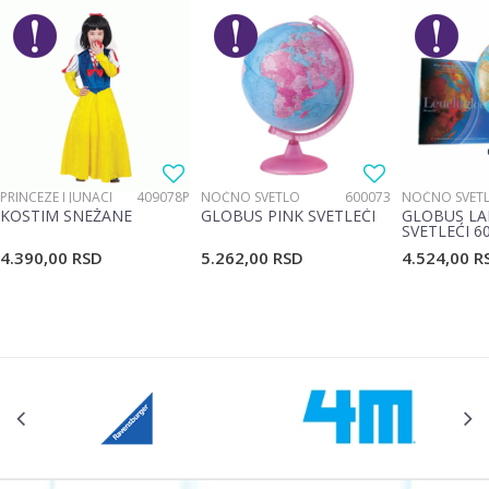
PRINCEZE I JUNACI
409078P
NOĆNO SVETLO
600073
NOĆNO SVET
KOSTIM SNEŽANE
GLOBUS PINK SVETLEĆI
GLOBUS LA
SVETLEĆI 6
4.390,00
RSD
5.262,00
RSD
4.524,00
R