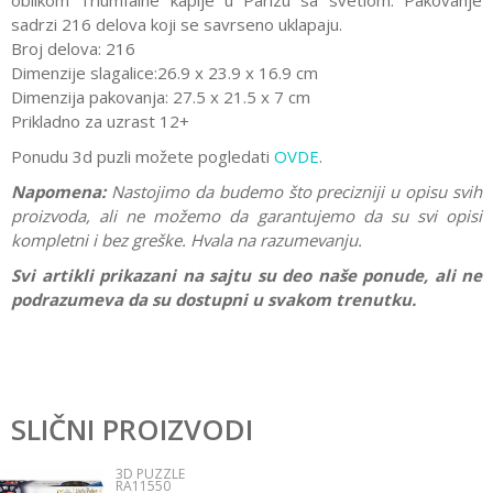
oblikom Triumfalne kapije u Parizu sa svetlom. Pakovanje
sadrzi 216 delova koji se savrseno uklapaju.
Broj delova: 216
Dimenzije slagalice:26.9 x 23.9 x 16.9 cm
Dimenzija pakovanja: 27.5 x 21.5 x 7 cm
Prikladno za uzrast 12+
Ponudu 3d puzli možete pogledati
OVDE
.
Napomena:
Nastojimo da budemo što precizniji u opisu svih
proizvoda, ali ne možemo da garantujemo da su svi opisi
kompletni i bez greške. Hvala na razumevanju.
Svi artikli prikazani na sajtu su deo naše ponude, ali ne
podrazumeva da su dostupni u svakom trenutku.
Karakteristika
Vrednost
Ostavi komentar
Kategorija
3D puzzle
SLIČNI PROIZVODI
Ime/Nadimak
Brend
Ravensburger
3D PUZZLE
RA11550
Pol
Devojčice, Dečaci, Žene, Muškarci