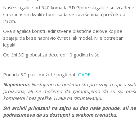
Naše slagalice od 540 komada 3D Globe slagalice su izrađene
sa vrhunskim kvalitetom i kada se završe imaju prečnik od
23cm.
Ova slagalica koristi jedinstvene plastične delove koji se
spajaju da bi se napravio čvrst i jak model. Nije potreban
lepak!
Odlični 3D globusi za decu od 10 godina i više.
Ponudu 3D puzli možete pogledati
OVDE
.
Napomena:
Nastojimo da budemo što precizniji u opisu svih
proizvoda, ali ne možemo da garantujemo da su svi opisi
kompletni i bez greške. Hvala na razumevanju.
Svi artikli prikazani na sajtu su deo naše ponude, ali ne
podrazumeva da su dostupni u svakom trenutku.
Karakteristika
Vrednost
Ostavi komentar