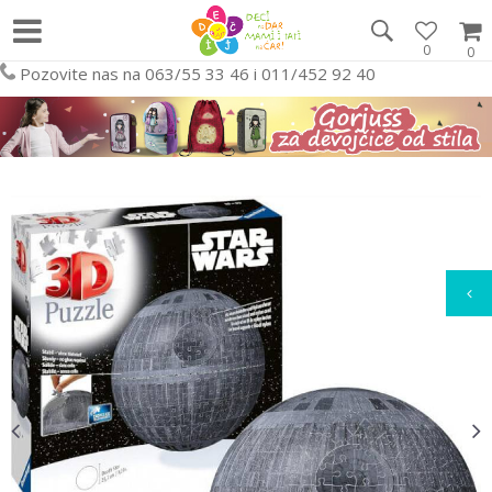
0
0
Pozovite nas na 063/55 33 46 i 011/452 92 40