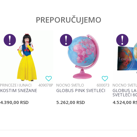
PREPORUČUJEMO
PRINCEZE I JUNACI
409078P
NOĆNO SVETLO
600073
NOĆNO SVET
KOSTIM SNEŽANE
GLOBUS PINK SVETLEĆI
GLOBUS LA
SVETLEĆI 6
4.390,00
RSD
5.262,00
RSD
4.524,00
R