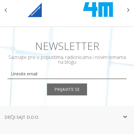
NEWSLETTER
Saznajte prvi o popustima, radionicama i novim temama
na blogu
PRIJAVITE SE
DEČJI SAJT D.O.O.
Telefon:
+381 11
452 92 40