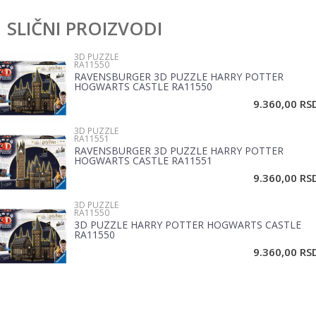
Kategorija
3D puzzle
SLIČNI PROIZVODI
Ime/Nadimak
Brend
Ravensburger
3D PUZZLE
RA11550
Pol
Devojčice, Dečaci
RAVENSBURGER 3D PUZZLE HARRY POTTER
Email
HOGWARTS CASTLE RA11550
9.360,00
RS
3D PUZZLE
Poruka
RA11551
RAVENSBURGER 3D PUZZLE HARRY POTTER
HOGWARTS CASTLE RA11551
9.360,00
RS
3D PUZZLE
RA11550
3D PUZZLE HARRY POTTER HOGWARTS CASTLE
RA11550
POŠALJI
9.360,00
RS