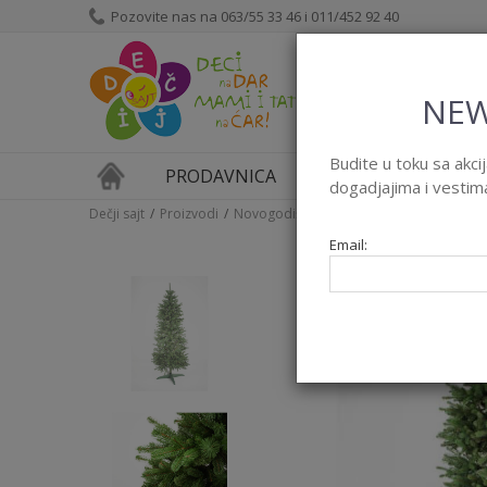
Pozovite nas na 063/55 33 46 i 011/452 92 40
NEW
Budite u toku sa akc
PRODAVNICA
MAGAZIN
dogadjajima i vestim
Dečji sajt
Proizvodi
Novogodišnji program
Novogodišnje j
Email: