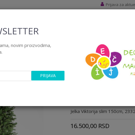
Prijava za aktu
SLETTER
ijama, novim proizvodima,
EVENTI
BRENDOVI
KUTAK ZA RODITELJE
a.
elke
150-200cm
Jelka Viktorija slim 150cm, 23326
PRIJAVA
Jelka Viktorija slim
150-200CM
Šifra artikla:
23326
Jelka Viktorija slim 150cm, 233
16.500,00
RSD