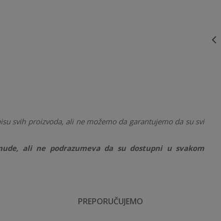
180CM, 21445
150-200CM
23333
21.900,00
RSD
JELKA
VIKTORIJA SLIM
180CM, 23333
150-200CM
0009263,HT
19.500,00
RSD
JELKA
SHERWOOD
SPRUCE
180CM
0009263
isu svih proizvoda, ali ne možemo da garantujemo da su svi
ponude, ali ne podrazumeva da su dostupni u svakom
PREPORUČUJEMO
Email