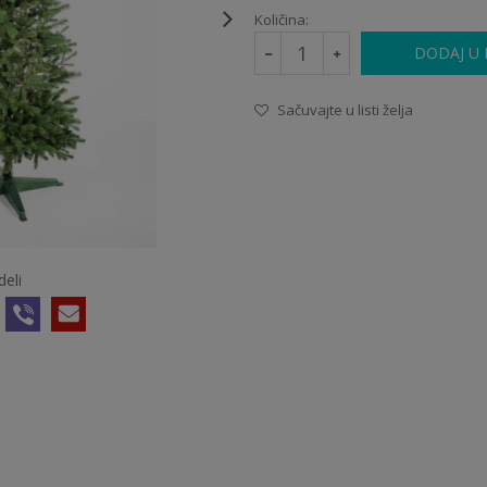
Količina:
DODAJ U
Sačuvajte u listi želja
deli
150-200CM
21445
22.000,00
RSD
KRALJEVSKA
SNEŽNA JELA