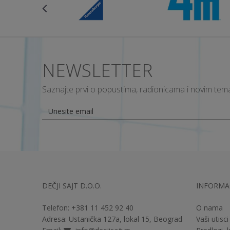
NEWSLETTER
Saznajte prvi o popustima, radionicama i novim te
DEČJI SAJT D.O.O.
INFORMAC
Telefon:
+381 11
452 92 40
O nama
Adresa:
Ustanička 127a, lokal 15, Beograd
Vaši utisci