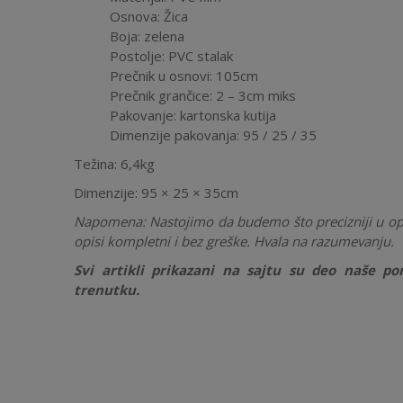
Osnova: Žica
Boja: zelena
Postolje: PVC stalak
Prečnik u osnovi: 105cm
Prečnik grančice: 2 – 3cm miks
Pakovanje: kartonska kutija
Dimenzije pakovanja: 95 / 25 / 35
Težina: 6,4kg
Dimenzije: 95 × 25 × 35cm
Napomena:
Nastojimo da budemo što precizniji u op
opisi kompletni i bez greške. Hvala na razumevanju.
Svi artikli prikazani na sajtu su deo naše 
trenutku.
Ostavi komentar
Ime/Nadimak