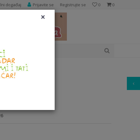
elni događaj
Prijavite se
Registrujte se
0
0
×
Pretraži sajt
 150cm, 23326
26