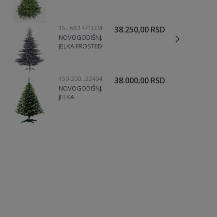
EXCLUSIVE
180CM, 23395
150-200CM
68.1471LEM
38.250,00
RSD
NOVOGODIŠNJA
JELKA FROSTED
GRANDIS FIR
180CM
150-200CM
22404
38.000,00
RSD
NOVOGODIŠNJA
JELKA
SKANDINAVIA
3D, 220CM