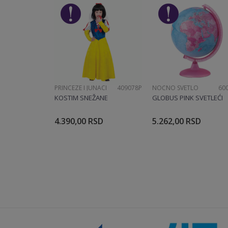
Poruka
PRINCEZE I JUNACI
409078P
NOĆNO SVETLO
60
POŠALJI
KOSTIM SNEŽANE
GLOBUS PINK SVETLEĆI
4.390,00
RSD
5.262,00
RSD
Dodajte u korpu
Dodajte u ko
Veličina
104CM