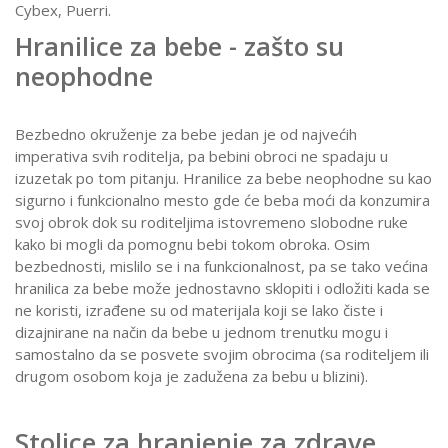
Cybex, Puerri.
Hranilice za bebe - zašto su
neophodne
Bezbedno okruženje za bebe jedan je od najvećih
imperativa svih roditelja, pa bebini obroci ne spadaju u
izuzetak po tom pitanju. Hranilice za bebe neophodne su kao
sigurno i funkcionalno mesto gde će beba moći da konzumira
svoj obrok dok su roditeljima istovremeno slobodne ruke
kako bi mogli da pomognu bebi tokom obroka. Osim
bezbednosti, mislilo se i na funkcionalnost, pa se tako većina
hranilica za bebe može jednostavno sklopiti i odložiti kada se
ne koristi, izrađene su od materijala koji se lako čiste i
dizajnirane na način da bebe u jednom trenutku mogu i
samostalno da se posvete svojim obrocima (sa roditeljem ili
drugom osobom koja je zadužena za bebu u blizini).
Stolice za hranjenje za zdrave