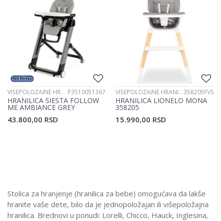
VIŠEPOLOŽAJNE HRANILICE
P3510051367
VIŠEPOLOŽAJNE HRANILICE
358205FVS
HRANILICA SIESTA FOLLOW
HRANILICA LIONELO MONA
ME AMBIANCE GREY
358205
P3510051367
43.800,00
RSD
15.990,00
RSD
Stolica za hranjenje (hranilica za bebe) omogućava da lakše
hranite vaše dete, bilo da je jednopoložajan ili višepoložajna
hranilica. Brednovi u ponudi: Lorelli, Chicco, Hauck, Inglesina,