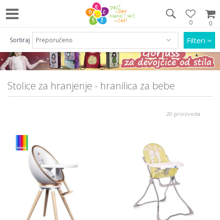
0
0
Pozovite nas na 063/55 33 46 i 011/452 92 40
Filteri
Sortiraj
Stolice za hranjenje - hranilica za bebe
20 proizvoda