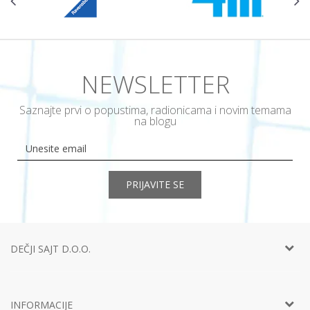
NEWSLETTER
Saznajte prvi o popustima, radionicama i novim temama
na blogu
PRIJAVITE SE
DEČJI SAJT D.O.O.
Telefon:
+381 11
452 92 40
Adresa:
Ustanička 127a, lokal 15, Beograd
INFORMACIJE
Email:
info@decjisajt.rs